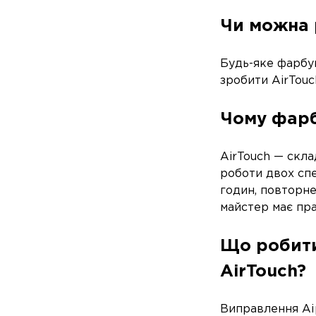
Чи можна 
Будь-яке фарбу
зробити AirTouc
Чому фарб
AirTouch — скла
роботи двох спе
годин, повторне
майстер має пра
Що робити
AirTouch?
Виправлення Аір