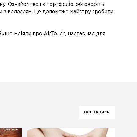
у. Ознайомтеся з портфоліо, обговоріть
и з волоссям. Це допоможе майстру зробити
. Якщо мріяли про AirTouch, настав час для
ВСІ ЗАПИСИ