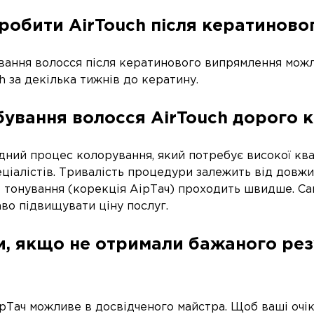
робити AirTouch після кератиново
вання волосся після кератинового випрямлення можл
h за декілька тижнів до кератину.
ування волосся AirTouch дорого 
дний процес колорування, який потребує високої квал
ціалістів. Тривалість процедури залежить від довжи
 тонування (корекція АірТач) проходить швидше. Са
во підвищувати ціну послуг.
, якщо не отримали бажаного рез
Тач можливе в досвідченого майстра. Щоб ваші очіку