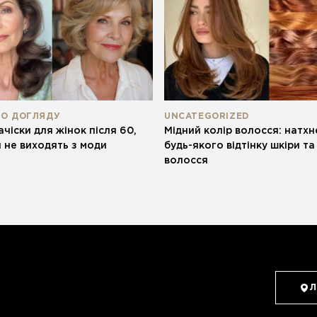
ПО ДОГЛЯДУ
UNCATEGORIZED
ачіски для жінок після 60,
Мідний колір волосся: натхн
и не виходять з моди
будь-якого відтінку шкіри т
волосся
Л