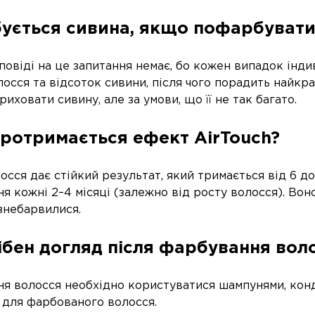
ується сивина, якщо пофарбувати в
повіді на це запитання немає, бо кожен випадок ін
лосся та відсоток сивини, після чого порадить найк
иховати сивину, але за умови, що її не так багато.
протримається ефект AirTouch?
сся дає стійкий результат, який тримається від 6 до
я кожні 2–4 місяці (залежно від росту волосся). Во
 знебарвилися.
ібен догляд після фарбування воло
ня волосся необхідно користуватися шампунями, кон
 для фарбованого волосся.