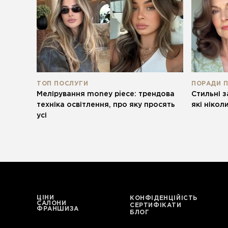
ТОП ПОСЛУГИ
ПОРАДИ 
Мелірування money piece: трендова
Стильні з
техніка освітлення, про яку просять
які нікол
усі
ЦІНИ
КОНФІДЕНЦІЙІСТЬ
САЛОНИ
СЕРТИФІКАТИ
ФРАНШИЗА
БЛОГ