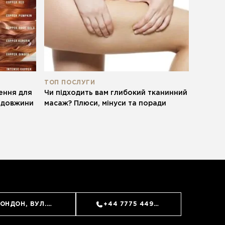
ТОП ПОСЛУГИ
ення для
Чи підходить вам глибокий тканинний
а довжини
масаж? Плюси, мінуси та поради
ЗАПИСАТИСЬ
ОНДОН, ВУЛ. ОЛД БРОМПТОН, 62 (SOUTH KENSINGTON)
+44 7775 449715