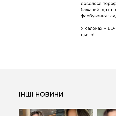
довелося перефа
бажаний відтін
фарбування так
У салонах PIE
цього!
ІНШІ НОВИНИ