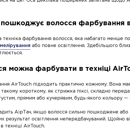
ися на це? Ось декілька поширених запитань щодо Ai
 пошкоджує волосся фарбування в 
 техніка фарбування волосся, яка набагато менше п
 мелірування
або повне освітлення. Здебільшого близ
ітлюється.
ся можна фарбувати в техніці AirT
ння AirTouch підходить практично кожному. Вона має
 такому короткому, як стрижка піксі, складно перед
густим, прямим або кучерявим, будь-якого кольору — в
адить АірТач, якщо волосся сильно пошкоджене або
их результат освітлення непередбачуваний. Щойно в
в техніці AirTouch.