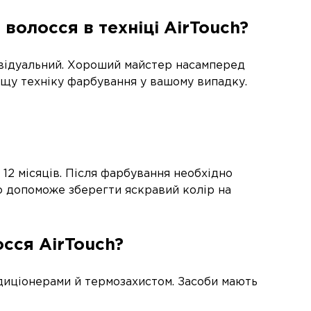
олосся в техніці AirTouch?
дивідуальний. Хороший майстер насамперед
ращу техніку фарбування у вашому випадку.
 12 місяців. Після фарбування необхідно
но допоможе зберегти яскравий колір на
сся AirTouch?
диціонерами й термозахистом. Засоби мають