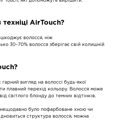
r Touch, які допоможуть вирішити:
техніці AirTouch?
ошкоджує волосся, ніж
ько 30–70% волосся зберігає свій колишній
ouch?
 гарний вигляд на волоссі будь-якої
ати плавний перехід кольору. Волосся може
ід світлого блонду до темних відтінків.
 нещодавно було пофарбоване хною чи
ідновиться структура волосся, можна