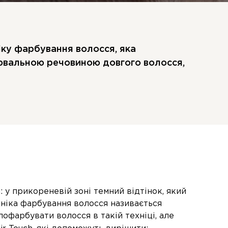
іку фарбування волосся, яка
лювальною речовиною довгого волосся,
 у прикореневій зоні темний відтінок, який
хніка фарбування волосся називається
пофарбувати волосся в такій техніці, але