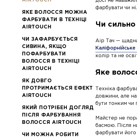
AIRTOUCH
досі не наважил
фарбувати чи ні.
ЯКЕ ВОЛОССЯ МОЖНА
ФАРБУВАТИ В ТЕХНІЦІ
Чи сильно
AIRTOUCH
ЧИ ЗАФАРБУЄТЬСЯ
Аір Тач — щадна
СИВИНА, ЯКЩО
Каліфорнійське
ПОФАРБУВАТИ
колір та не осв
ВОЛОССЯ В ТЕХНІЦІ
AIRTOUCH
Яке волос
ЯК ДОВГО
ПРОТРИМАЄТЬСЯ ЕФЕКТ
Техніка фарбува
AIRTOUCH
довжини, але на
бути тонким чи 
ЯКИЙ ПОТРІБЕН ДОГЛЯД
ПІСЛЯ ФАРБУВАННЯ
Майстер не пор
ВОЛОССЯ AIRTOUCH
басмою. Після н
фарбувати його 
ЧИ МОЖНА РОБИТИ