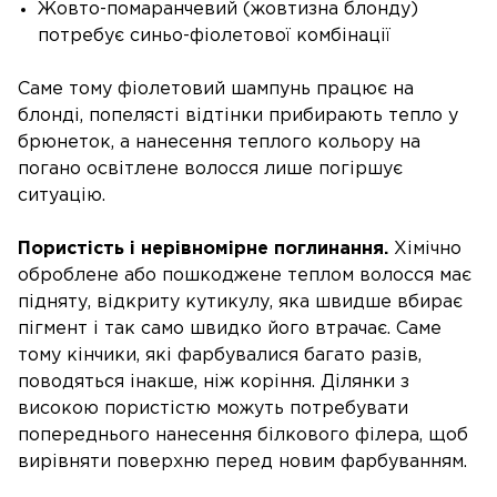
Жовто-помаранчевий (жовтизна блонду)
потребує синьо-фіолетової комбінації
Саме тому фіолетовий шампунь працює на
блонді, попелясті відтінки прибирають тепло у
брюнеток, а нанесення теплого кольору на
погано освітлене волосся лише погіршує
ситуацію.
Пористість і нерівномірне поглинання.
Хімічно
оброблене або пошкоджене теплом волосся має
підняту, відкриту кутикулу, яка швидше вбирає
пігмент і так само швидко його втрачає. Саме
тому кінчики, які фарбувалися багато разів,
поводяться інакше, ніж коріння. Ділянки з
високою пористістю можуть потребувати
попереднього нанесення білкового філера, щоб
вирівняти поверхню перед новим фарбуванням.