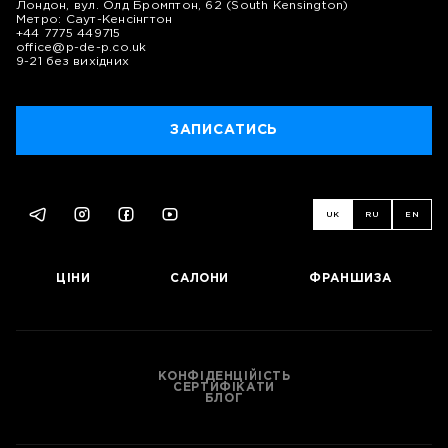
Лондон, вул. Олд Бромптон, 62 (South Kensington)
Метро: Саут-Кенсінгтон
+44 7775 449715
office@p-de-p.co.uk
9-21 без вихідних
ЗАПИСАТИСЬ
UK
RU
EN
ЦІНИ
САЛОНИ
ФРАНШИЗА
КОНФІДЕНЦІЙІСТЬ
СЕРТИФІКАТИ
БЛОГ