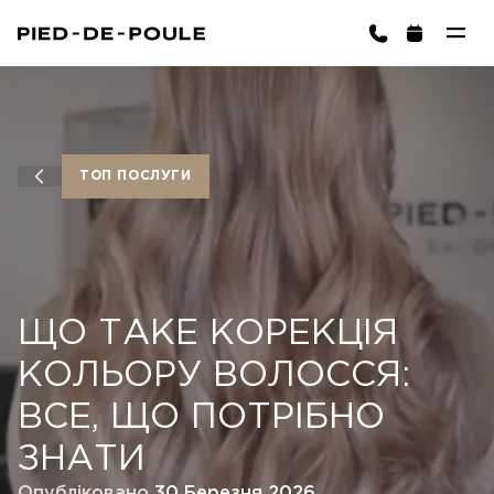
ЗАПИСАТИСЬ
sington)
ТОП ПОСЛУГИ
ЩО ТАКЕ КОРЕКЦІЯ
Кошик порожній
ОБРАТИ ПОСЛУГУ
КОЛЬОРУ ВОЛОССЯ:
ВСЕ, ЩО ПОТРІБНО
ЗНАТИ
Опубліковано
30 Березня 2026