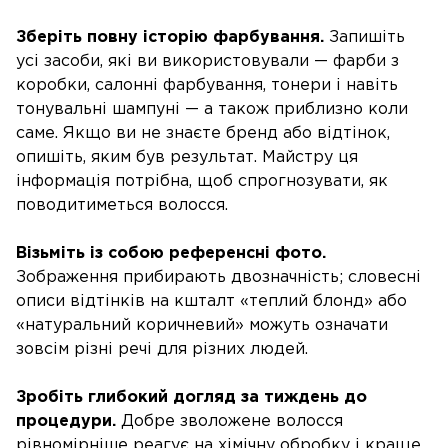
Зберіть повну історію фарбування.
Запишіть
усі засоби, які ви використовували — фарби з
коробки, салонні фарбування, тонери і навіть
тонувальні шампуні — а також приблизно коли
саме. Якщо ви не знаєте бренд або відтінок,
опишіть, яким був результат. Майстру ця
інформація потрібна, щоб спрогнозувати, як
поводитиметься волосся.
Візьміть із собою референсні фото.
Зображення прибирають двозначність; словесні
описи відтінків на кшталт «теплий блонд» або
«натуральний коричневий» можуть означати
зовсім різні речі для різних людей.
Зробіть глибокий догляд за тиждень до
процедури.
Добре зволожене волосся
рівномірніше реагує на хімічну обробку і краще