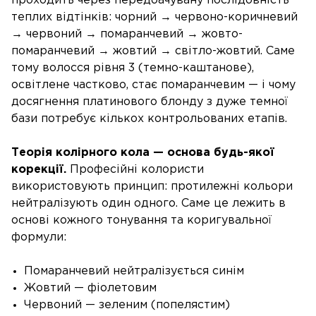
проходить через передбачувану послідовність
теплих відтінків: чорний → червоно-коричневий
→ червоний → помаранчевий → жовто-
помаранчевий → жовтий → світло-жовтий. Саме
тому волосся рівня 3 (темно-каштанове),
освітлене частково, стає помаранчевим — і чому
досягнення платинового блонду з дуже темної
бази потребує кількох контрольованих етапів.
Теорія колірного кола — основа будь-якої
корекції.
Професійні колористи
використовують принцип: протилежні кольори
нейтралізують один одного. Саме це лежить в
основі кожного тонування та коригувальної
формули:
Помаранчевий нейтралізується синім
Жовтий — фіолетовим
Червоний — зеленим (попелястим)