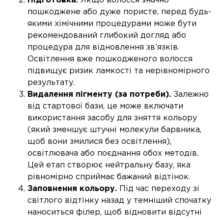
Підготовка.
Якщо волосся значно
пошкоджене або дуже пористе, перед будь-
якими хімічними процедурами може бути
рекомендований глибокий догляд або
процедура для відновлення зв’язків.
Освітлення вже пошкодженого волосся
підвищує ризик ламкості та нерівномірного
результату.
Видалення пігменту (за потреби).
Залежно
від стартової бази, це може включати
використання засобу для зняття кольору
(який зменшує штучні молекули барвника,
щоб вони змилися без освітлення),
освітлювача або поєднання обох методів.
Цей етап створює нейтральну базу, яка
рівномірно сприймає бажаний відтінок.
Заповнення кольору.
Під час переходу зі
світлого відтінку назад у темніший спочатку
наноситься філер, щоб відновити відсутні