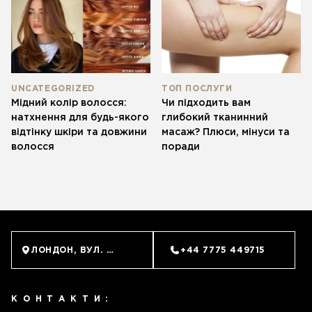
UNCATEGORIZED
ТОП ПОСЛУГИ
Мідний колір волосся:
Чи підходить вам
натхнення для будь-якого
глибокий тканинний
відтінку шкіри та довжини
масаж? Плюси, мінуси та
волосся
поради
ЛОНДОН, ВУЛ. ОЛД БРОМПТОН, 62 (SOUTH KENSINGTO
+44 7775 449715
КОНТАКТИ: