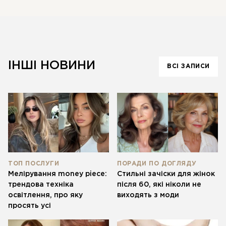
протягом 4–8 тижнів, коли починає проявлятися
призводять до нерівномірного результату,
теплота. Регулярне оновлення тонування
ламкості або небажаних відтінків, які потім
допомагає підтримувати свіжий вигляд — це
складніше і дорожче виправити.
коротші та менш інтенсивні процедури порівняно
з повною корекцією.
ІНШІ НОВИНИ
ВСІ ЗАПИСИ
ТОП ПОСЛУГИ
ПОРАДИ ПО ДОГЛЯДУ
Мелірування money piece:
Стильні зачіски для жінок
трендова техніка
після 60, які ніколи не
ЗАПИСАТИСЬ
освітлення, про яку
виходять з моди
просять усі