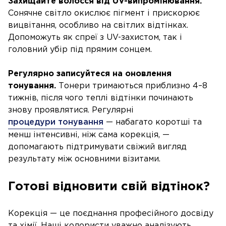
Захищайте волосся від UV-випромінювання.
Сонячне світло окислює пігмент і прискорює
вицвітання, особливо на світлих відтінках.
Допоможуть як спреї з UV-захистом, так і
головний убір під прямим сонцем.
Регулярно записуйтеся на оновлення
тонування.
Тонери тримаються приблизно 4–8
тижнів, після чого теплі відтінки починають
знову проявлятися. Регулярні
процедури тонування
— набагато коротші та
менш інтенсивні, ніж сама корекція, —
допомагають підтримувати свіжий вигляд
результату між основними візитами.
Готові відновити свій відтінок?
Корекція — це поєднання професійного досвіду
та хімії. Наші колористи уважно аналізують