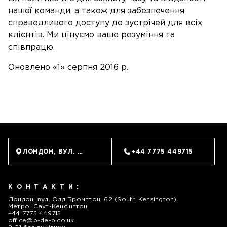
нашої команди, а також для забезпечення
справедливого доступу до зустрічей для всіх
ЗАПИСАТИСЬ
клієнтів. Ми цінуємо ваше розуміння та
співпрацю.
Оновлено «1» серпня 2016 р.
ЛОНДОН, ВУЛ. ОЛД БРОМПТОН, 62 (SOUTH KENSINGTO
+44 7775 449715
КОНТАКТИ:
Лондон, вул. Олд Бромптон, 62 (South Kensington)
Метро: Саут-Кенсінгтон
+44 7775 449715
office@p-de-p.co.uk