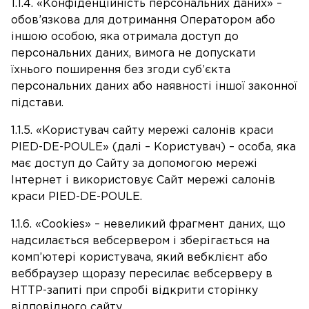
1.1.4. «Конфіденційність персональних даних» –
обов’язкова для дотримання Оператором або
іншою особою, яка отримала доступ до
персональних даних, вимога не допускати
їхнього поширення без згоди суб’єкта
персональних даних або наявності іншої законної
підстави.
1.1.5. «Користувач сайту мережі салонів краси
PIED-DE-POULE» (далі – Користувач) – особа, яка
має доступ до Сайту за допомогою мережі
Інтернет і використовує Сайт мережі салонів
краси PIED-DE-POULE.
1.1.6. «Cookies» – невеликий фрагмент даних, що
надсилається вебсервером і зберігається на
комп’ютері користувача, який вебклієнт або
веббраузер щоразу пересилає вебсерверу в
HTTP-запиті при спробі відкрити сторінку
відповідного сайту.