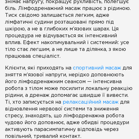
знімає напругу, покращує рухливість, полегшує
біль. Лімфодренажний масаж працює з рідиною.
Тиск свідомо залишається легким, адже
лімфатичні судини розташовані прямо під
шкірою, а не в глибоких м’язових шарах. Ця
процедура не відчувається як інтенсивний
вплив. Ефект накопичувальний і системний: усе
тіло стає легшим, а не лише та ділянка, з якою
працював спеціаліст.
Клієнти, які приходять на
спортивний масаж
для
зняття м’язової напруги, нерідко доповнюють
його лімфодренажним сеансом — інтенсивна
робота з тілом може посилити локальну реакцію
рідини, а дренаж допомагає швидше її вивести.
Ті, хто записується на
релаксаційний масаж
для
відновлення нервової системи та зниження
стресу, знаходять, що лімфодренажна робота
чудово його доповнює, адже обидві процедури
активують парасимпатичну відповідь через
повільний, тривалий контакт.