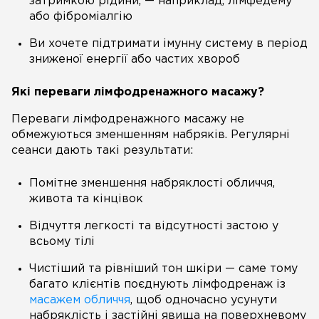
затримкою рідини, — наприклад, лімфедему
або фіброміалгію
Ви хочете підтримати імунну систему в період
зниженої енергії або частих хвороб
Які переваги лімфодренажного масажу?
Переваги лімфодренажного масажу не
обмежуються зменшенням набряків. Регулярні
сеанси дають такі результати:
Помітне зменшення набряклості обличчя,
живота та кінцівок
Відчуття легкості та відсутності застою у
всьому тілі
Чистіший та рівніший тон шкіри — саме тому
багато клієнтів поєднують лімфодренаж із
масажем обличчя
, щоб одночасно усунути
набряклість і застійні явища на поверхневому