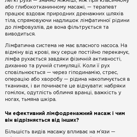
легкі рухи — значно ніжніші, ніж при класичному
або глибокотканинному масажі, — терапевт
працює вздовж природних дренажних шляхів
тіла, спрямовуючи надлишок лімфатичної рідини
до лімфовузлів, де вона фільтрується та
виводиться.
Лімфатична система не має власного насоса. На
відміну від крові, яку серце постійно перекачує,
лімфа рухається завдяки фізичній активності,
диханню та ручній стимуляції. Коли її рух
сповільнюється — через гіподинамію, стрес,
операцію або хворобу — рідина накопичується в
тканинах, і ви починаєте це відчувати: набряки
гомілок, одутлість обличчя вранці, важкість у
ногах, тьмяна шкіра.
Чи ефективний лімфодренажний масаж і чим
він відрізняється від інших?
Більшість видів масажу впливає на м’язи —