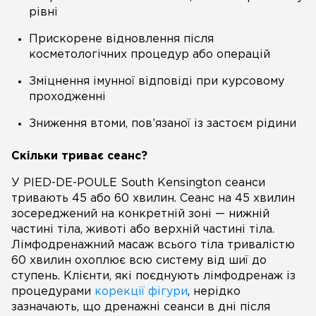
рівні
Прискорене відновлення після
косметологічних процедур або операцій
Зміцнення імунної відповіді при курсовому
проходженні
Зниження втоми, пов’язаної із застоєм рідини
Скільки триває сеанс?
У PIED-DE-POULE South Kensington сеанси
тривають 45 або 60 хвилин. Сеанс на 45 хвилин
зосереджений на конкретній зоні — нижній
частині тіла, животі або верхній частині тіла.
Лімфодренажний масаж всього тіла тривалістю
60 хвилин охоплює всю систему від шиї до
ступень. Клієнти, які поєднують лімфодренаж із
процедурами
корекції фігури
, нерідко
зазначають, що дренажні сеанси в дні після