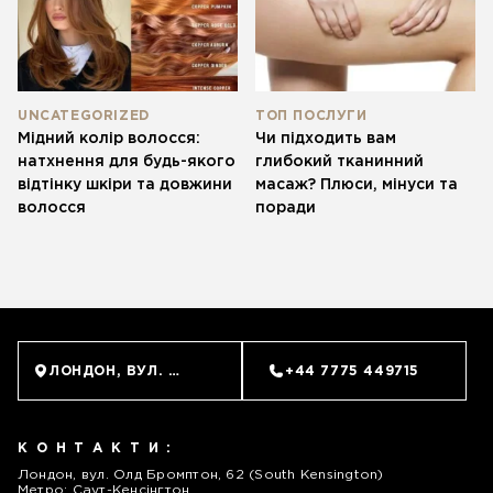
UNCATEGORIZED
ТОП ПОСЛУГИ
Мідний колір волосся:
Чи підходить вам
натхнення для будь-якого
глибокий тканинний
відтінку шкіри та довжини
масаж? Плюси, мінуси та
волосся
поради
ЗАПИСАТИСЬ
ЛОНДОН, ВУЛ. ОЛД БРОМПТОН, 62 (SOUTH KENSINGTO
+44 7775 449715
КОНТАКТИ:
Лондон, вул. Олд Бромптон, 62 (South Kensington)
Метро: Саут-Кенсінгтон