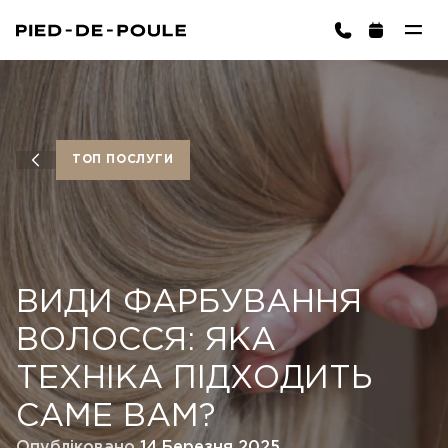
ЗАПИСАТИСЬ
sington)
ТОП ПОСЛУГИ
ВИДИ ФАРБУВАННЯ
Кошик порожній
ОБРАТИ ПОСЛУГУ
ВОЛОССЯ: ЯКА
ТЕХНІКА ПІДХОДИТЬ
САМЕ ВАМ?
Опубліковано
14 Березня 2025