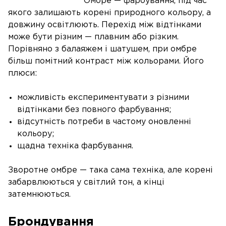
Омбре — фарбування, під час
якого залишають корені природного кольору, а
довжину освітлюють. Перехід між відтінками
може бути різним — плавним або різким.
Порівняно з балаяжем і шатушем, при омбре
більш помітний контраст між кольорами. Його
плюси:
можливість експериментувати з різними
відтінками без повного фарбування;
відсутність потреби в частому оновленні
кольору;
щадна техніка фарбування.
Зворотне омбре — така сама техніка, але корені
забарвлюються у світлий тон, а кінці
затемнюються.
Брондування