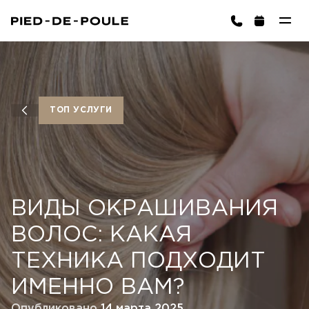
ЗАПИСАТЬСЯ
ington)
ТОП УСЛУГИ
ВИДЫ ОКРАШИВАНИЯ
Корзина пуста
ВЫБРАТЬ УСЛУГИ
ВОЛОС: КАКАЯ
ТЕХНИКА ПОДХОДИТ
ИМЕННО ВАМ?
Опубликовано
14 марта 2025