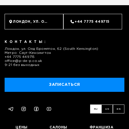
ЛОНДОН, УЛ. ОЛД БРОМПТОН, 62 (SOUTH KENSINGTON
+44 7775 449715
КОНТАКТЫ:
Лондон, ул. Олд Бромптон, 62 (South Kensington)
Метро: Саут-Кенсингтон
+44 7775 449715
office@p-de-p.co.uk
9-21 без выходных
ЗАПИСАТЬСЯ
RU
UK
EN
ЦЕНЫ
САЛОНЫ
ФРАНШИЗА