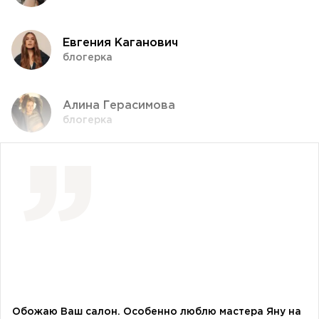
Евгения Каганович
блогерка
Алина Герасимова
блогерка
Влада Шишковская
блогерка
Даша Заривная
советник по вопросам коммуникации
Руководителя Офиса Президента Украины
Алевтина Дива Оливка
блогерка
Обожаю Ваш салон. Особенно люблю мастера Яну на