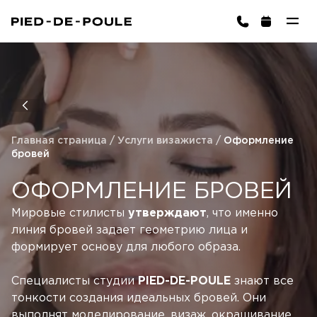
ЗАПИСАТЬСЯ
ington)
Главная страница
/
Услуги визажиста
/
Оформление
бровей
ОФОРМЛЕНИЕ БРОВЕЙ
Мировые стилисты
утверждают
, что именно
линия бровей задает геометрию лица и
Корзина пуста
ВЫБРАТЬ УСЛУГИ
формирует основу для любого образа.
Специалисты студии
PIED-DE-POULE
знают все
тонкости создания идеальных бровей. Они
выполнят моделирование, визаж, окрашивание,