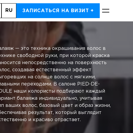
RU
, 62 (SOUTH KENSINGTON)
ЗАПИСАТЬСЯ НА ВИЗИТ +
ЗАПИСАТЬСЯ
алаяж — это техника окрашивания волос в
ехнике свободной руки, при которой краска
аносится непосредственно на поверхность
олос, создавая естественный эффект
ыгоревших на солнце волос с мягкими,
лавными переходами. В салоне PIED-DE-
OULE наши колористы подбирают каждый
Корзина
ариант балаяжа индивидуально, учитывая
ВЫБРАТЬ УСЛУГИ
пуста
ип ваших волос, базовый цвет и образ жизни,
беспечивая результат, который выглядит
стественно и красиво отрастает.