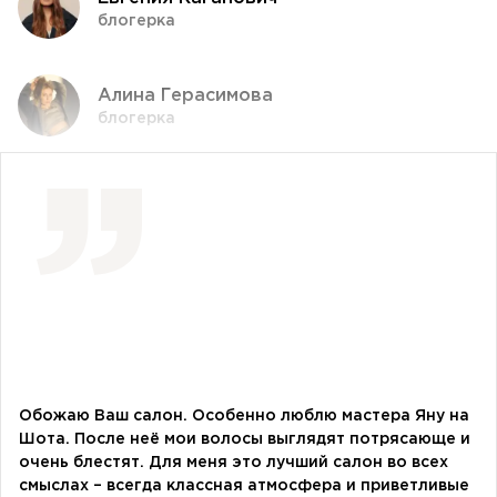
блогерка
Алина Герасимова
блогерка
Влада Шишковская
блогерка
Даша Заривная
советник по вопросам коммуникации
Руководителя Офиса Президента Украины
Алевтина Дива Оливка
блогерка
Обожаю Ваш салон. Особенно люблю мастера Яну на
Шота. После неё мои волосы выглядят потрясающе и
очень блестят. Для меня это лучший салон во всех
Bazhana
смыслах – всегда классная атмосфера и приветливые