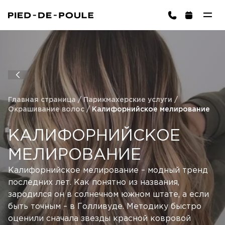
ЗАПИСАТЬСЯ
ington)
Главная страница
/
Парикмахерские услуги
/
Окрашивание волос
/
Калифорнийское мелирование
КАЛИФОРНИЙСКОЕ
МЕЛИРОВАНИЕ
Корзина пуста
ВЫБРАТЬ УСЛУГИ
Калифорнийское мелирование – модный тренд
последних лет. Как понятно из названия,
зародился он в солнечном южном штате, а если
быть точным – в Голливуде. Методику быстро
оценили сначала звезды красной ковровой