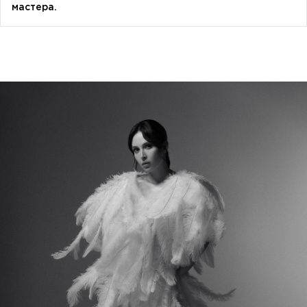
songwriter
мастера.
Луна
певица, композитор