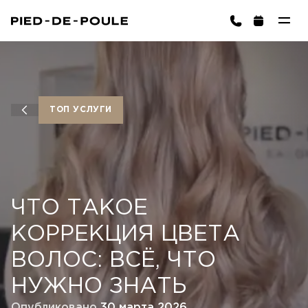
ЗАПИСАТЬСЯ
 Soho)
ТОП УСЛУГИ
ЧТО ТАКОЕ
Корзина пуста
ВЫБРАТЬ УСЛУГИ
КОРРЕКЦИЯ ЦВЕТА
ВОЛОС: ВСЁ, ЧТО
НУЖНО ЗНАТЬ
Опубликовано
30 марта 2026