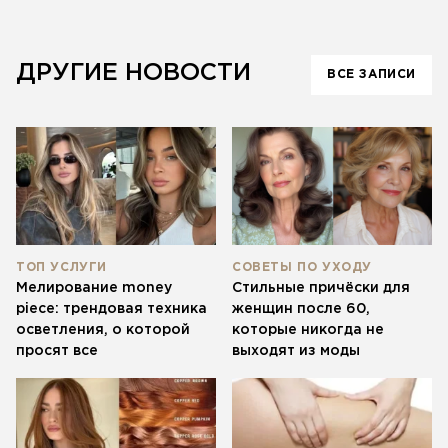
неравномерному результату, ломкости волос или
свежий результат — это быстрые и менее
неожиданным оттенкам, которые потом сложнее
интенсивные процедуры по сравнению с полной
и дороже исправить.
коррекцией.
ДРУГИЕ НОВОСТИ
ВСЕ ЗАПИСИ
ТОП УСЛУГИ
СОВЕТЫ ПО УХОДУ
Мелирование money
Стильные причёски для
piece: трендовая техника
женщин после 60,
осветления, о которой
которые никогда не
просят все
выходят из моды
ЗАПИСАТЬСЯ